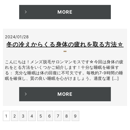
MORE
2024/01/28
冬の冷えからくる身体の疲れを取る方法☆
こんにちは！メンズ脱毛サロンマンモスです☆今回は身体の疲
れをとる方法をいくつかご紹介します！十分な睡眠を確保す
る： 充分な睡眠は体の回復に不可欠です。毎晩約7-9時間の睡
眠を確保し、質の良い睡眠を心がけましょう。適度な運 […]
MORE
1
2
3
4
5
6
7
8
9