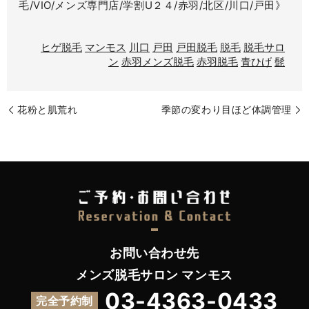
毛/VIO/メンズ専門店/学割U２４/赤羽/北区/川口/戸田》
ヒゲ脱毛
マンモス
川口
戸田
戸田脱毛
脱毛
脱毛サロ
ン
赤羽メンズ脱毛
赤羽脱毛
青ひげ
髭
花粉と肌荒れ
季節の変わり目ほど体調管理
お問い合わせ先
メンズ脱毛サロン マンモス
03-4363-0433
完全予約制