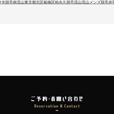
け
光脱毛
南流山
東京都北区
板橋区
柏
永久脱毛
流山
流山メンズ脱毛
赤