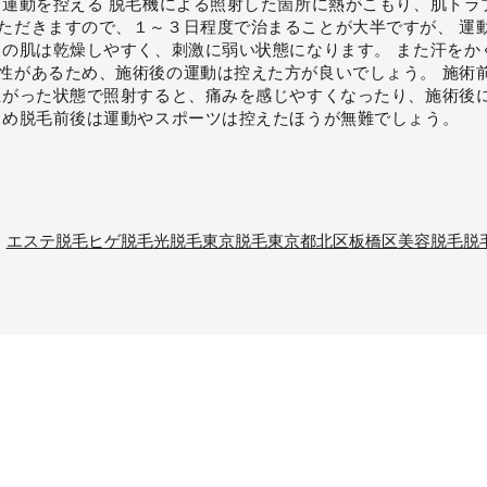
は運動を控える 脱毛機による照射した箇所に熱がこもり、肌トラ
ただきますので、１～３日程度で治まることが大半ですが、 運
後の肌は乾燥しやすく、刺激に弱い状態になります。 また汗をか
性があるため、施術後の運動は控えた方が良いでしょう。 施術
上がった状態で照射すると、痛みを感じやすくなったり、施術後
ため脱毛前後は運動やスポーツは控えたほうが無難でしょう。
エステ脱毛
ヒゲ脱毛
光脱毛
東京脱毛
東京都北区
板橋区
美容脱毛
脱