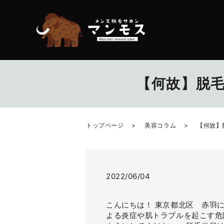
【何故】脱毛
トップページ
美容コラム
【何故】
2022/06/04
こんにちは！ 東京都北区 赤羽
よる炎症や肌トラブルを起こす危