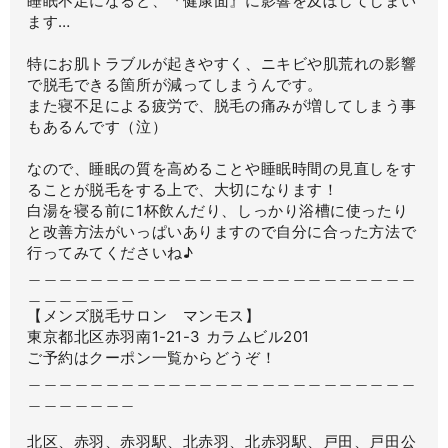
睡眠不足になると、『健康面』に影響を及ぼしてしまい
ます…
特にお肌トラブルが起きやすく、ニキビや肌荒れの影響
で脱毛できる箇所が減ってしまうんです。
また寝不足による疲労で、脱毛の痛みが増してしまう事
もあるんです（泣）
なので、睡眠の質を高めることや睡眠時間の見直しをす
ることが脱毛をする上で、大切になります！
白湯を寝る前に1杯飲んだり、しっかり浴槽に使ったり
と改善方法がいっぱいありますので自分に合った方法で
行ってみてくださいね♪
＿＿＿＿＿＿＿＿＿＿＿＿＿＿＿＿＿＿＿＿＿＿＿＿＿
＿＿＿＿＿＿＿
【メンズ脱毛サロン マンモス】
東京都北区赤羽南1-21-3 カラムビル201
ご予約はクーポン一覧からどうぞ！
＿＿＿＿＿＿＿＿＿＿＿＿＿＿＿＿＿＿＿＿＿＿＿＿＿
＿＿＿＿＿＿＿
北区、赤羽、赤羽駅、北赤羽、北赤羽駅、戸田、戸田公