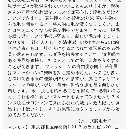
毛サービスが提供されていないこともありますが、親御
さんの同意があればマンモスでは安心して脱毛を受ける
ことができます。 若年期からの脱毛の効果 若い年齢か
ら脱毛を開始すると、将来的に毛が濃くなりにくい、ま
たは生えにくくなる効果が期待できます。さらに、脱毛
を繰り返すことで毛根が弱まり、新しい毛が生えにくく
なります。 社会人としての清潔感 10代後半から20代前
半の若者たちは、社会人になるにつれて清潔感のある外
見が求められます。ムダ毛を除去することで、清潔感の
ある外見を維持し、社会人としての第一印象を良くする
ことができます。 ファッションの自由度が向上 若年層
はファッションに興味を持ち始める時期。ムダ毛が多い
と着用できる服の種類が限られますが、脱毛によりファ
ッションの幅が広がり、自分に似合う服を選ぶ楽しさが
増します。 今、脱毛を始めることを悩んでいる若い皆さ
ん、これを機に新しいスタートを切ってみませんか？メ
ンズ脱毛サロンマンモスはあなたの魅力を最大限に引き
出すお手伝いをします！お気軽にカウンセリングから始
めてみてください。 ＿＿＿＿＿＿＿＿＿＿＿＿＿＿＿＿
＿＿＿＿＿＿＿＿＿＿＿＿＿＿＿ 【メンズ脱毛サロン
マンモス】 東京都北区赤羽南1-21-3 カラムビル201 ご