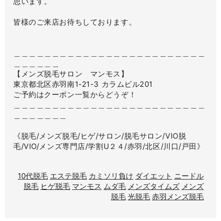
思います。
皆様のご来店お待ちしております。
＿＿＿＿＿＿＿＿＿＿＿＿＿＿＿＿＿＿＿＿＿＿＿＿＿
＿＿＿＿＿＿
【メンズ脱毛サロン マンモス】
東京都北区赤羽南1-21-3 カラムビル201
ご予約はクーポン一覧からどうぞ！
＿＿＿＿＿＿＿＿＿＿＿＿＿＿＿＿＿＿＿＿＿＿＿＿＿
＿＿＿＿＿＿＿
《脱毛/メンズ脱毛/ヒゲ/サロン/脱毛サロン/VIO脱
毛/VIO/メンズ専門店/学割U２４/赤羽/北区/川口/戸田》
10代脱毛
エステ脱毛
カミソリ負け
ダイエット
ニードル
脱毛
ヒゲ脱毛
マンモス
ムダ毛
メンズタイムズ
メンズ
脱毛
光脱毛
赤羽メンズ脱毛